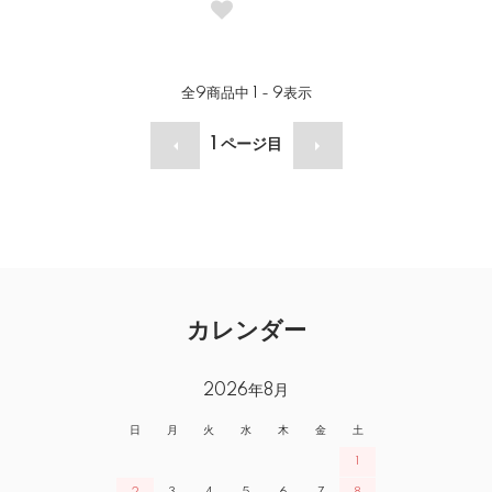
全
9
商品中
1 - 9
表示
1
ページ目
カレンダー
2026年8月
日
月
火
水
木
金
土
1