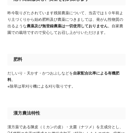
昨今取りざたされています残留農薬について、当店では１０年前よ
り土づくりから始め肥料及び農薬につきましては、発がん性物質の
出るような
農薬及び無登録農薬は一切使用しておりません
。自家農
園での栽培ですので安心してお召し上がりいただけます。
肥料
だしいり・天かす・かつおぶしなどを
自家配合比率による有機肥
料
。
※除草は草刈り機による刈り取りです。
漢方農法特性
漢方薬である陳皮（ミカンの皮）・太棗（ナツメ）を主成分とし、