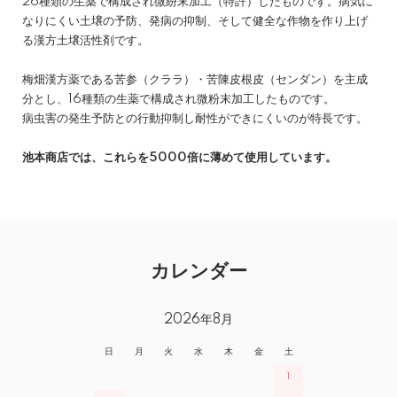
26種類の生薬で構成され微紛末加工（特許）したものです。病気に
なりにくい土壌の予防、発病の抑制、そして健全な作物を作り上げ
る漢方土壌活性剤です。
梅畑漢方薬である苦参（クララ）・苦陳皮根皮（センダン）を主成
分とし、16種類の生薬で構成され微粉末加工したものです。
病虫害の発生予防との行動抑制し耐性ができにくいのが特長です。
池本商店では、これらを5000倍に薄めて使用しています。
カレンダー
2026年8月
日
月
火
水
木
金
土
1