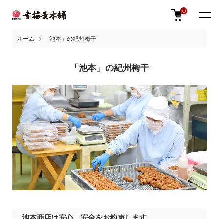
0
ホーム
「池本」の紀州梅干
「池本」の紀州梅干
池本商店は安心、安全をお約束します