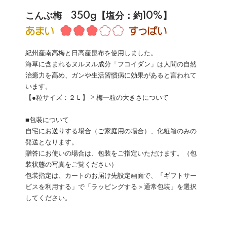
こんぶ梅 350g【塩分：約10%】
紀州産南高梅と日高産昆布を使用しました。
海草に含まれるヌルヌル成分「フコイダン」は人間の自然
治癒力を高め、ガンや生活習慣病に効果があると言われて
います。
【●粒サイズ：２Ｌ】
> 梅一粒の大きさについて
■包装について
自宅にお送りする場合（ご家庭用の場合）、化粧箱のみの
発送となります。
贈答にお使いの場合は、包装をご指定いただけます。（包
装状態の写真をご覧ください）
包装指定は、カートのお届け先設定画面で、「ギフトサー
ビスを利用する」で「ラッピングする＞通常包装」を選択
してください。