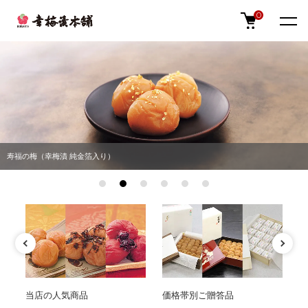
0
寿福の梅（幸梅漬 純金箔入り）
特集
当店の人気商品
価格帯別ご贈答品
味