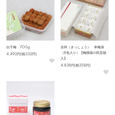
白干梅 700g
吉祥（きっしょう） 幸梅漬
（8包入り）【梅模様の民芸箱
4,492円(税332円)
入】
4,838円(税358円)