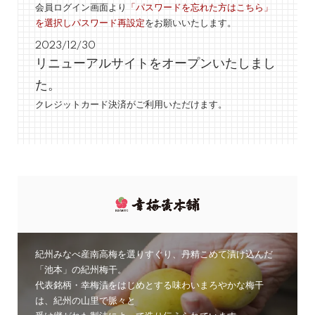
会員ログイン画面より
「パスワードを忘れた方はこちら」
を選択しパスワード再設定
をお願いいたします。
2023/12/30
リニューアルサイトをオープンいたしまし
た。
クレジットカード決済がご利用いただけます。
コンセプト
紀州みなべ産南高梅を選りすぐり、丹精こめて漬け込んだ
「池本」の紀州梅干。
代表銘柄・幸梅漬をはじめとする味わいまろやかな梅干
は、紀州の山里で脈々と