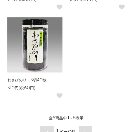
わさびのり 8切40枚
810円(税60円)
全
5
商品中
1 - 5
表示