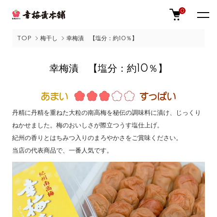
0
TOP
梅干し
幸梅漬 【塩分：約10％】
幸梅漬 【塩分：約10％】
丹精に丹精を重ねた大粒の南高梅を秘伝の調味料に漬け、じっくり
ねかせました。梅のおいしさが際立つうす塩仕上げ。
紀州の香りとはちみつ入りのまろやかさをご賞味ください。
当店の代表商品で、一番人気です。