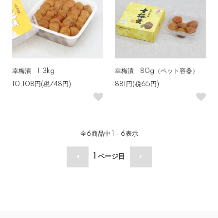
幸梅漬 1.3kg
幸梅漬 80g（ペット容器）
10,108円(税748円)
881円(税65円)
全
6
商品中
1 - 6
表示
1
ページ目