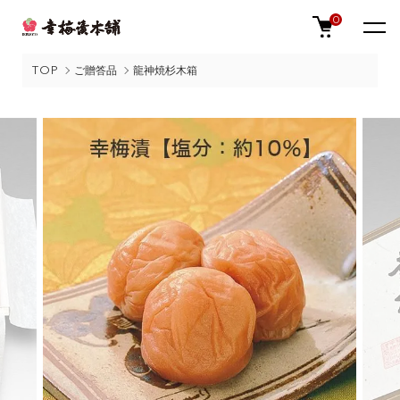
0
TOP
ご贈答品
龍神焼杉木箱