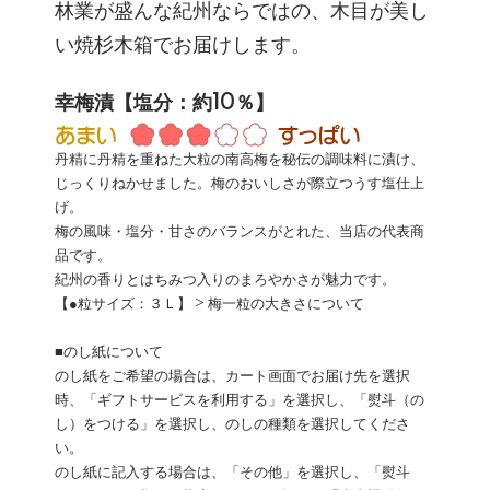
林業が盛んな紀州ならではの、木目が美し
い焼杉木箱でお届けします。
幸梅漬【塩分：約10％】
丹精に丹精を重ねた大粒の南高梅を秘伝の調味料に漬け、
じっくりねかせました。梅のおいしさが際立つうす塩仕上
げ。
梅の風味・塩分・甘さのバランスがとれた、当店の代表商
品です。
紀州の香りとはちみつ入りのまろやかさが魅力です。
【●粒サイズ：３Ｌ】
> 梅一粒の大きさについて
■のし紙について
のし紙をご希望の場合は、カート画面でお届け先を選択
時、「ギフトサービスを利用する」を選択し、「熨斗（の
し）をつける」を選択し、のしの種類を選択してくださ
い。
のし紙に記入する場合は、「その他」を選択し、「熨斗