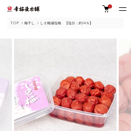
0
TOP
梅干し
しそ梅減塩梅 【塩分：約14％】