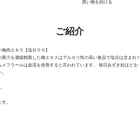
買い物を続ける
ご紹介
い梅肉エキス【塩分０％】
の果汁を濃縮精製した梅エキスはアルカリ性の高い食品で塩分は含まれ
ムメフラールは血流を改善すると言われています。 毎日あずき粒ほどを
い。
す。
ます。