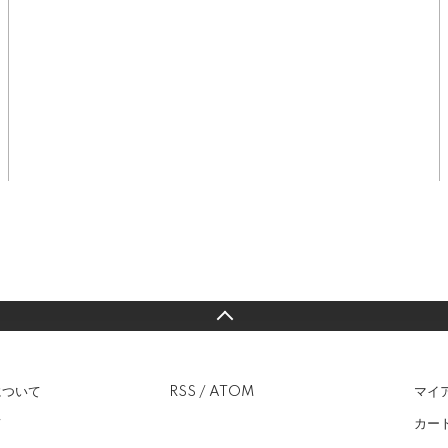
について
RSS
/
ATOM
マイ
て
カー